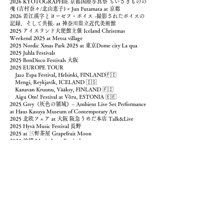
2026 KYOTOGRAPHIE 京都国際写真祭 ちいさきものの
魂 (吉村奈々/北山恵子) × Jun Futamata at 京都
2026 若江漢字とヨーゼフ・ボイス -撮影されたボイスの
記録、そして共振- at 神奈川県立近代美術館
2025 アイスランド大使館主催 Iceland Christmas
Weekend 2025 at Metsa village
2025 Nordic Xmas Park 2025 at 東京Dome city La qua
2025 Juhla Festivals
2025 BonDisco Festivals 大阪
2025 EUROPE TOUR
Jazz Espa Festival, Helsinki, FINLAND🇫🇮
Mengi, Reykjavík, ICELAND 🇮🇸
Kanavan Kruunu, Vääksy, FINLAND 🇫🇮
Aigu Om! Festival at Võru, ESTONIA 🇪🇪
2025 Grey《灰色の領域》– Ambient Live Set Performance
at Haus Kasuya Museum of Contemporary Art
2025 北欧フェア at 大阪 阪急うめだ本店 Talk&Live
2025 Hyvä Music Festival 長野
2025 at 三軒茶屋 Grapefruit Moon
2025 沖縄 Music Lane Festival
2024 アイスランド大使館主催 Iceland Christmas
Weekend 2024 at Metsa village
2024 Juhla Presents Maja Mannila Trio Japan Tour 神楽音
2024 2nd Album あなたの骨が、オパールにかわる頃 -
Quiet moments- LIVE
2024 2nd Album あなたの骨が、オパールにかわる頃
release LIVE
2024 祐天寺 Kissa Bossa UMINEKO
2023 Juhla Festivals
2022 企画・制作：体感展企画室 協力：中之条ビエンナ