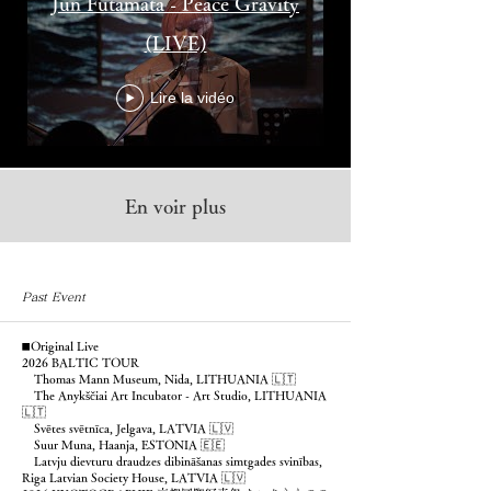
Jun Futamata - Peace Gravity
(LIVE)
Lire la vidéo
En voir plus
Past Event
◼️Original Live
2026 BALTIC TOUR
Thomas Mann Museum, Nida, LITHUANIA 🇱🇹
The Anykščiai Art Incubator - Art Studio, LITHUANIA
🇱🇹
Svētes svētnīca, Jelgava, LATVIA 🇱🇻
Suur Muna, Haanja, ESTONIA 🇪🇪
Latvju dievturu draudzes dibināšanas simtgades svinības,
Riga Latvian Society House, LATVIA 🇱🇻